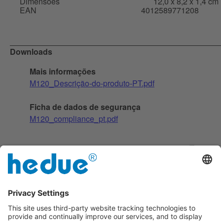
Dimensões
12,0 x 8,2 x 1,4 cm
EAN
4012589771208
Downloads
Mais informações
M120_Descrição-do-produto-PT.pdf
Ficha de dados de segurança
M120_compliance_pt.pdf
Com íman