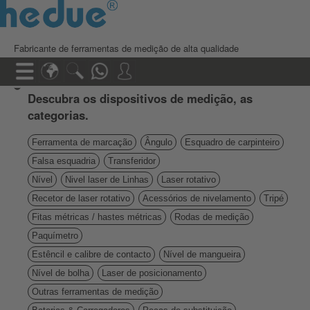
Fabricante de ferramentas de medição de alta qualidade
Descubra os dispositivos de medição, as
categorias.
Ferramenta de marcação
Ângulo
Esquadro de carpinteiro
Falsa esquadria
Transferidor
Nível
Nivel laser de Linhas
Laser rotativo
Recetor de laser rotativo
Acessórios de nivelamento
Tripé
Fitas métricas / hastes métricas
Rodas de medição
Paquímetro
Estêncil e calibre de contacto
Nível de mangueira
Nível de bolha
Laser de posicionamento
Outras ferramentas de medição