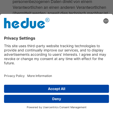
personenbezogenen Daten direkt von einem
Verantwortlichen an einen anderen Verantwortlichen
übermittelt werden, soweit dies technisch machbar ist
und sofern hiervon nicht die Rechte und Freiheiten
anderer Personen beeinträchtigt werden.
Zur Geltendmachung des Rechts auf
Datenübertragbarkeit kann sich die betroffene Person
jederzeit an einen Mitarbeiter der hedue GmbH wenden.
g) Recht auf Widerspruch
Jede von der Verarbeitung personenbezogener Daten
betroffene Person hat das vom Europäischen
Richtlinien- und Verordnungsgeber gewährte Recht, aus
Gründen, die sich aus ihrer besonderen Situation
ergeben, jederzeit gegen die Verarbeitung sie
betreffender personenbezogener Daten, die aufgrund
von Art. 6 Abs. 1 Buchstaben e oder f DS-GVO erfolgt,
Widerspruch einzulegen. Dies gilt auch für ein auf diese