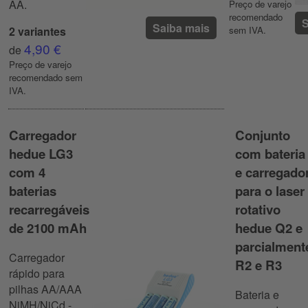
AA.
Preço de varejo
recomendado
S
Saiba mais
2 variantes
sem IVA.
4,90 €
de
Preço de varejo
recomendado sem
IVA.
Carregador
Conjunto
hedue LG3
com bateria
com 4
e carregado
baterias
para o laser
recarregáveis
rotativo
de 2100 mAh
hedue Q2 e
parcialment
Carregador
R2 e R3
rápido para
pilhas AA/AAA
Bateria e
NiMH/NiCd -