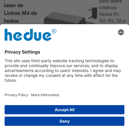
para lasers
laser de
rotativos
Linhas M4 da
hedue R1,
hedue
R2, R3, Q3 e
Q3G
Uma bateria
24,90 €
adicional de
iões de lítio com
Preço de varejo
recomendado
base de
sem IVA.
Saiba mais
carregamento
para o Nivel
laser de Linhas
M4 da hedue.
39,60 €
Preço de varejo
recomendado sem
IVA.
Impresso
|
sobre nós
|
Política de privacidade