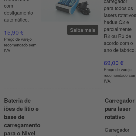
carregador
com
para todos os
desligamento
lasers rotativo
automático.
hedue Q2 e
parcialmente
Saiba mais
15,90 €
R2 ou R3 de
Preço de varejo
acordo com o
recomendado sem
ano de fabrico.
IVA.
69,00 €
Preço de varejo
recomendado se
IVA.
Bateria de
Carregador
iões de lítio e
para laser
base de
rotativo
carregamento
Carregador
para o Nivel