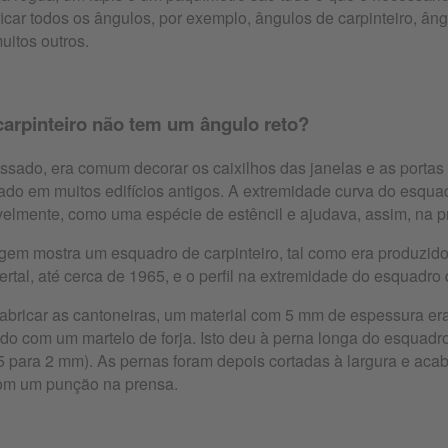
ficar todos os ângulos, por exemplo, ângulos de carpinteiro, â
uitos outros.
carpinteiro não tem um ângulo reto?
ssado, era comum decorar os caixilhos das janelas e as portas 
ado em muitos edifícios antigos. A extremidade curva do esquadr
velmente, como uma espécie de estêncil e ajudava, assim, na 
gem mostra um esquadro de carpinteiro, tal como era produzido
rtal, até cerca de 1965, e o perfil na extremidade do esquadro
fabricar as cantoneiras, um material com 5 mm de espessura er
do com um martelo de forja. Isto deu à perna longa do esquadro
 para 2 mm). As pernas foram depois cortadas à largura e ac
com um punção na prensa.