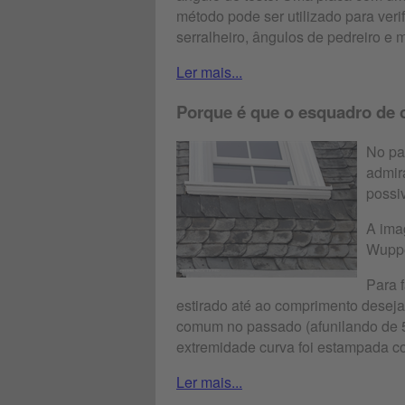
método pode ser utilizado para veri
serralheiro, ângulos de pedreiro e m
Ler mais...
Porque é que o esquadro de 
No pa
admir
possi
A ima
Wuppe
Para 
estirado até ao comprimento deseja
comum no passado (afunilando de 5
extremidade curva foi estampada 
Ler mais...