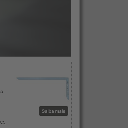
co
Saiba mais
IVA.