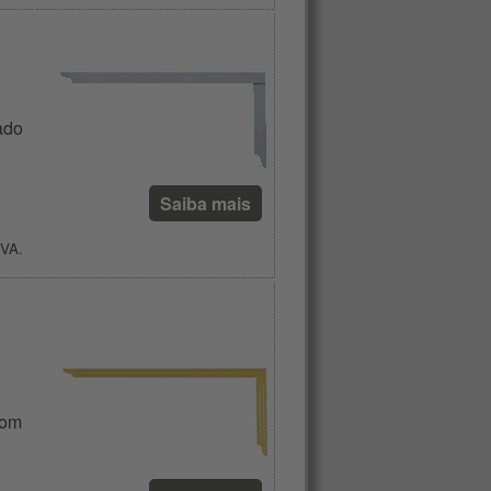
ado
Saiba mais
IVA.
com