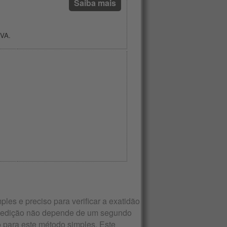
Saiba mais
IVA.
es e preciso para verificar a exatidão
a medição não depende de um segundo
 para este método simples. Este