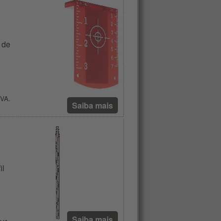
 de
IVA.
Saiba mais
il
Saiba mais