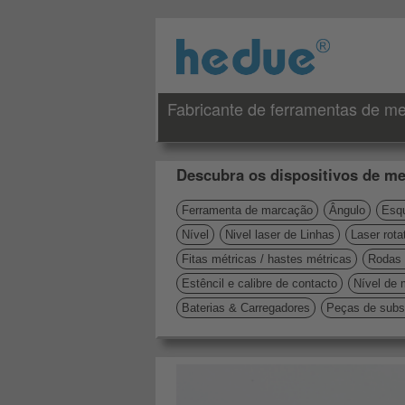
Fabricante de ferramentas de me
Descubra os dispositivos de me
Ferramenta de marcação
Ângulo
Esqu
Nível
Nivel laser de Linhas
Laser rota
Fitas métricas / hastes métricas
Rodas 
Estêncil e calibre de contacto
Nível de 
Baterias & Carregadores
Peças de subst