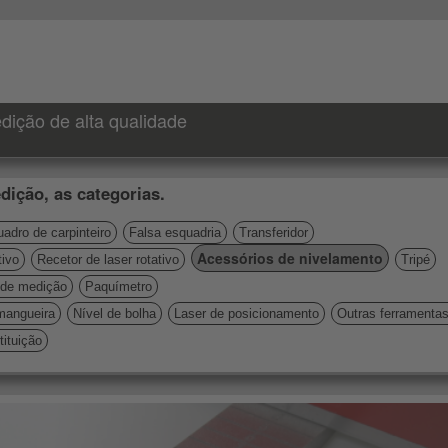
dição de alta qualidade
dição, as categorias.
adro de carpinteiro
Falsa esquadria
Transferidor
Acessórios de nivelamento
tivo
Recetor de laser rotativo
Tripé
de medição
Paquímetro
mangueira
Nível de bolha
Laser de posicionamento
Outras ferramenta
ituição