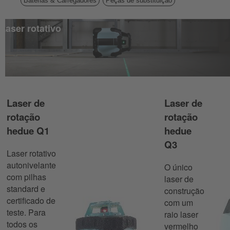
Baterias & Carregadores
Peças de substituição
Laser rotativo
Laser de
Laser de
rotação
rotação
hedue Q1
hedue
Q3
Laser rotativo
autonivelante
O único
com pilhas
laser de
standard e
construção
certificado de
com um
teste. Para
raio laser
todos os
vermelho