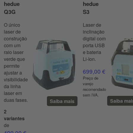
hedue
hedue
Q3G
S3
O único
Laser de
laser de
inclinação
construção
digital com
com um
porta USB
raio laser
e bateria
verde que
Li-Ion.
permite
699,00 €
ajustar a
Preço de
visibilidade
varejo
da linha
recomendado
laser em
sem IVA.
duas fases.
Saiba mai
Saiba mais
2
variantes
de
499,00 €