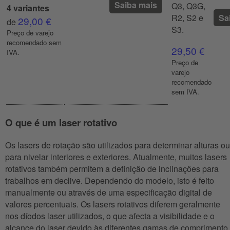
Saiba mais
Q3, Q3G,
4 variantes
R2, S2 e
Sa
29,00 €
de
S3.
Preço de varejo
recomendado sem
29,50 €
IVA.
Preço de
varejo
recomendado
sem IVA.
O que é um laser rotativo
Os lasers de rotação são utilizados para determinar alturas ou
para nivelar interiores e exteriores. Atualmente, muitos lasers
rotativos também permitem a definição de inclinações para
trabalhos em declive. Dependendo do modelo, isto é feito
manualmente ou através de uma especificação digital de
valores percentuais. Os lasers rotativos diferem geralmente
nos díodos laser utilizados, o que afecta a visibilidade e o
alcance do laser devido às diferentes gamas de comprimento