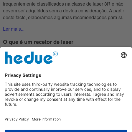
frequentemente classificados na classe de laser 3R e não
devem ser adquiridos sem a devida consideração. A partir
deste facto, elaborámos algumas recomendações para si.
Ler mais...
O que é um recetor de laser
Quando se utilizam dispositivos de levantamento a laser,
como os lasers de rotação e os Niveladores laser de Linhas,
ocorre sempre um problema: Com o aumento da
luminosidade, seja devido à luz solar ou à luz artificial, a luz
laser é atenuada e, a dada altura, deixa de ser reconhecível a
olho nu. Isto torna a medição difícil ou mesmo impossível,
especialmente ao ar livre e a longas distâncias. Com um
recetor de laser, no entanto, as linhas de laser que já não são
visíveis podem ser capturadas e exibidas novamente. Desta
forma, é possível ultrapassar distâncias até 1000 metros,
consoante o tipo de aparelho.