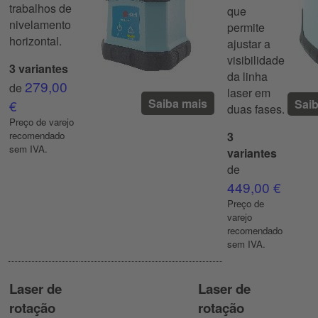
trabalhos de
que
nivelamento
permite
horizontal.
ajustar a
visibilidade
3 variantes
da linha
279,00
de
laser em
Saiba mais
€
Sai
duas fases.
Preço de varejo
recomendado
3
sem IVA.
variantes
de
449,00 €
Preço de
varejo
recomendado
sem IVA.
Laser de
Laser de
rotação
rotação