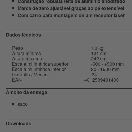
Construção robusta feita de alumínio anodizado
Marca de zero ajustável graças ao pé extensível
Com carro para montagem de um receptor laser
Dados técnicos
Peso
1,0 kg
Altura mínima
131 cm
Altura máxima
242 cm
Escala milimétrica superior
-500 - +500 mm
Escala milimétrica inferior
80 - 1900 mm
Garantia / Meses
24
EAN
4012589491403
Âmbito da entrega
saco
Downloads