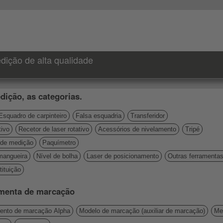
dição de alta qualidade
dição, as categorias.
Esquadro de carpinteiro
Falsa esquadria
Transferidor
tivo
Recetor de laser rotativo
Acessórios de nivelamento
Tripé
de medição
Paquímetro
mangueira
Nível de bolha
Laser de posicionamento
Outras ferramenta
ituição
amenta de marcação
mento de marcação Alpha
Modelo de marcação (auxiliar de marcação)
Me