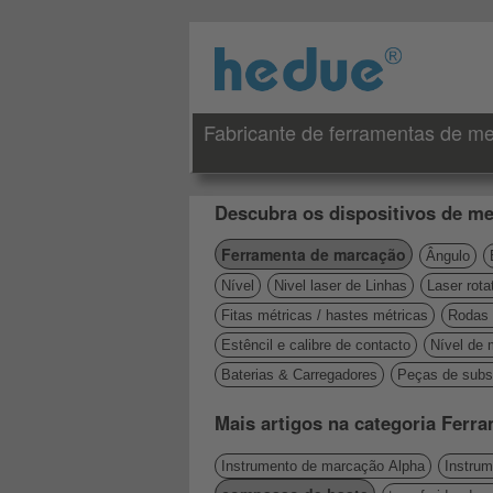
Fabricante de ferramentas de me
Descubra os dispositivos de me
Ferramenta de marcação
Ângulo
Nível
Nivel laser de Linhas
Laser rota
Fitas métricas / hastes métricas
Rodas 
Estêncil e calibre de contacto
Nível de 
Baterias & Carregadores
Peças de subst
Mais artigos na categoria Ferr
Instrumento de marcação Alpha
Instru