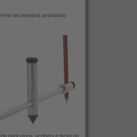
Feito de alumínio anodizado
te para pinos, scribers e facas de