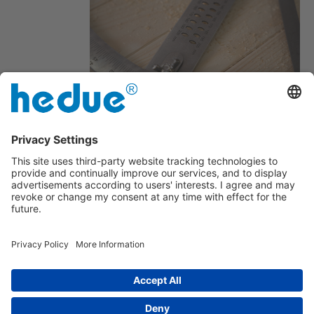
Com Furos de perfuração
Com escala de duplo grau
Impresso
|
sobre nós
|
Política de privacidade