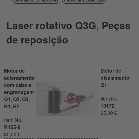
Baterias & Carregadores
Peças de substituição
Laser rotativo Q3G, Peças
de reposição
Motor de
Motor de
acionamento
nivelamento
com cabo e
Q1
engrenagem
Item No.
Q1, Q2, Q3,
10172
R1, R2
25,00 €
Item No.
R155-8
30,00 €