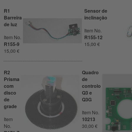
R1
Sensor de
Barreira
inclinação
de luz
Item No.
Item No.
R155-12
R155-9
15,00 €
15,00 €
R2
Quadro
Prisma
de
com
controlo
disco
Q3 e
de
Q3G
grade
Item No.
Item
10213
No.
30,00 €