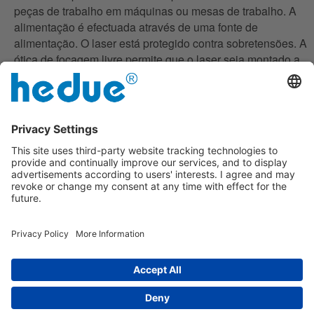
peças de trabalho em máquinas ou mesas de trabalho. A
alimentação é efectuada através de uma fonte de
alimentação. O laser está protegido contra sobretensões. A
ótica de focagem livre permite que o laser seja montado a
qualquer distância do objeto.
Módulo laser
Unidade de
PL2 linha 660
fornecimento
nm
de energia
para PL2
Item No.
L324-1
Item No.
57,74 €
L320-5
18,34 €
Impresso
|
sobre nós
|
Política de privacidade