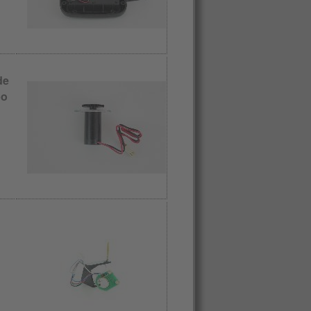
de
bo