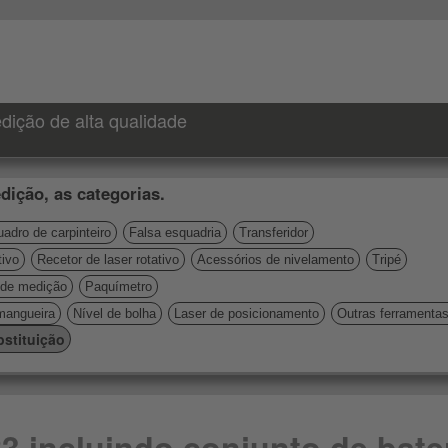
dição de alta qualidade
dição, as categorias.
adro de carpinteiro
Falsa esquadria
Transferidor
tivo
Recetor de laser rotativo
Acessórios de nivelamento
Tripé
de medição
Paquímetro
mangueira
Nível de bolha
Laser de posicionamento
Outras ferramenta
stituição
R3 incluindo conjunto de bate