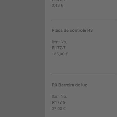
0,43 €
Placa de controle R3
Item No.
R177-7
135,00 €
R3 Barreira de luz
Item No.
R177-9
27,00 €