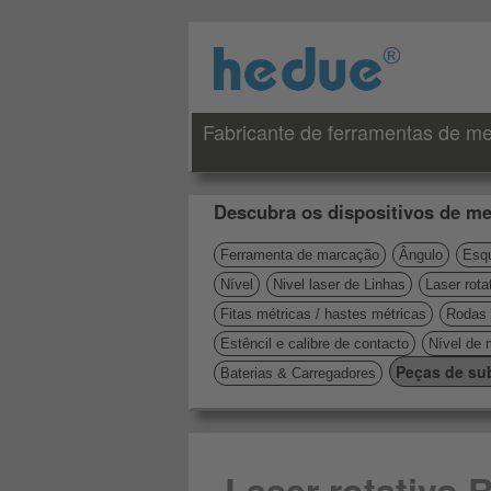
Fabricante de ferramentas de me
Descubra os dispositivos de me
Ferramenta de marcação
Ângulo
Esqu
Nível
Nivel laser de Linhas
Laser rota
Fitas métricas / hastes métricas
Rodas 
Estêncil e calibre de contacto
Nível de 
Peças de sub
Baterias & Carregadores
Laser rotativo 