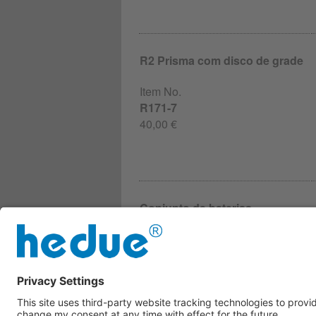
R2 Prisma com disco de grade
Item No.
R171-7
40,00 €
Conjunto de baterias
Item No.
R177-1
49,00 €