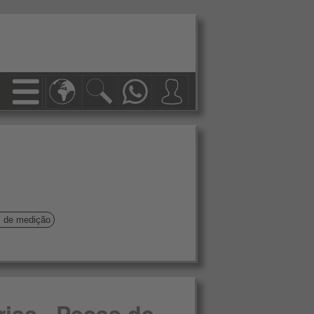
s de medição
rias , Peças de