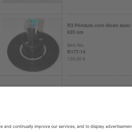
R3 Pêndulo com díodo laser
635 nm
Item No.
R177-14
120,00 €