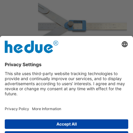
Adequado para ângulos internos e
externos
Remoção e transferência de ângulos