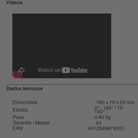
Vídeos
Dados técnicos
Dimensões
780 x 75 x 20 mm
0° - 160° / 15° -
Escala
180°
Peso
0,80 kg
Garantia / Meses
24
EAN
4012589874503