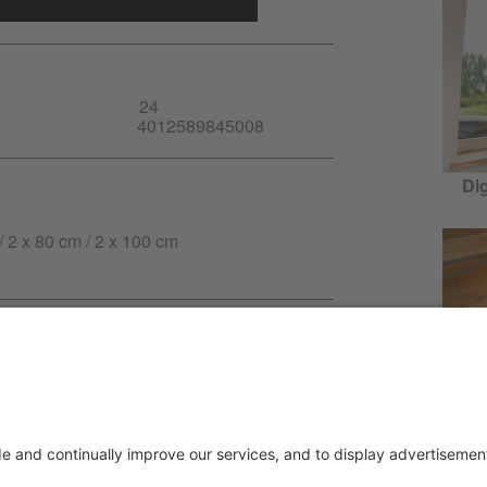
24
4012589845008
Di
/ 2 x 80 cm / 2 x 100 cm
-PT.pdf
nça