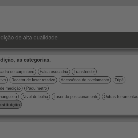
dição de alta qualidade
dição, as categorias.
adro de carpinteiro
Falsa esquadria
Transferidor
tivo
Recetor de laser rotativo
Acessórios de nivelamento
Tripé
de medição
Paquímetro
mangueira
Nível de bolha
Laser de posicionamento
Outras ferramenta
stituição