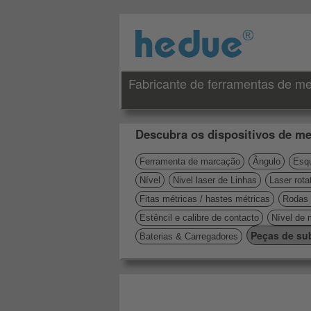
Fabricante de ferramentas de me
Descubra os dispositivos de me
Ferramenta de marcação
Ângulo
Esqu
Nível
Nivel laser de Linhas
Laser rota
Fitas métricas / hastes métricas
Rodas 
Estêncil e calibre de contacto
Nível de 
Peças de sub
Baterias & Carregadores