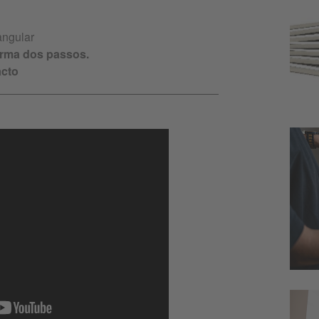
angular
forma dos passos.
acto