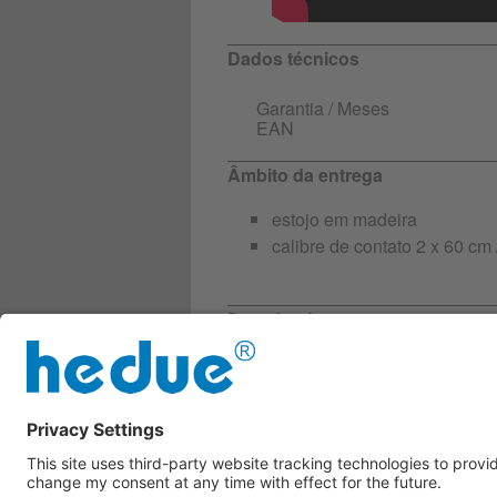
Dados técnicos
Garantia / Meses
EAN
Âmbito da entrega
estojo em madeira
calibre de contato 2 x 60 cm 
Downloads
Mais informações
T500_Descrição-do-produto
Ficha de dados de segura
T500_compliance_pt.pdf