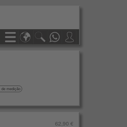
s de medição
62,90 €