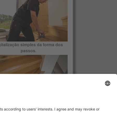
gitalização simples da forma dos
passos.
Com seis calibres de contacto