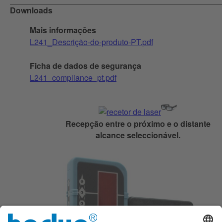
Downloads
Mais informações
L241_Descrição-do-produto-PT.pdf
Ficha de dados de segurança
L241_compliance_pt.pdf
Recepção entre o próximo e o distante
alcance seleccionável.