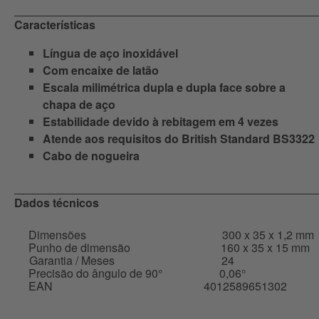
Características
Língua de aço inoxidável
Com encaixe de latão
Escala milimétrica dupla e dupla face sobre a
chapa de aço
Estabilidade devido à rebitagem em 4 vezes
Atende aos requisitos do British Standard BS3322
Cabo de nogueira
Dados técnicos
Dimensões
300 x 35 x 1,2 mm
Punho de dimensão
160 x 35 x 15 mm
Garantia / Meses
24
Precisão do ângulo de 90°
0,06°
EAN
4012589651302