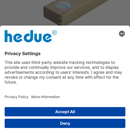
Com encaixe de latão
Estabilidade devido à rebitagem em 4
vezes
Impresso
|
sobre nós
|
Política de privacidade