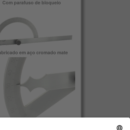
Com parafuso de bloqueio
abricado em aço cromado mate