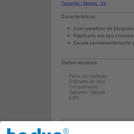
Garantia / Meses : 24
Características
Com parafuso de bloqueio
Fabricado em aço cromad
Escala permanentemente 
Dados técnicos
Faixa de medição
Diâmetro do arco
Comprimento
Garantia / Meses
EAN
Downloads