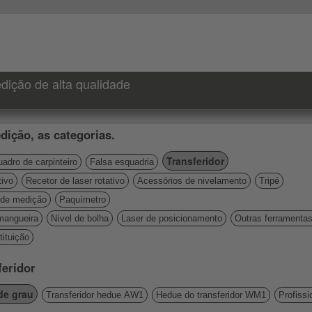
dição de alta qualidade
dição, as categorias.
Transferidor
adro de carpinteiro
Falsa esquadria
tivo
Recetor de laser rotativo
Acessórios de nivelamento
Tripé
de medição
Paquímetro
mangueira
Nível de bolha
Laser de posicionamento
Outras ferramenta
ituição
feridor
 de grau
Transferidor hedue AW1
Hedue do transferidor WM1
Profissi