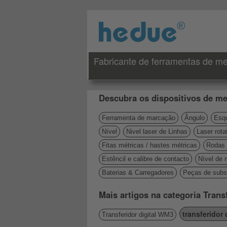
Fabricante de ferramentas de me
Descubra os dispositivos de me
Ferramenta de marcação
Ângulo
Esqu
Nível
Nivel laser de Linhas
Laser rota
Fitas métricas / hastes métricas
Rodas 
Estêncil e calibre de contacto
Nível de 
Baterias & Carregadores
Peças de subst
Mais artigos na categoria Trans
transferidor
Transferidor digital WM3