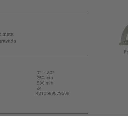
o mate
gravada
F
0° - 180°
250 mm
500 mm
24
4012589879508