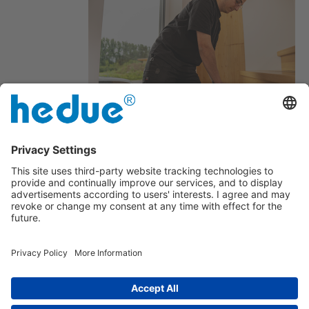
Digitalização simples da forma dos
passos.
Com seis calibres de contacto