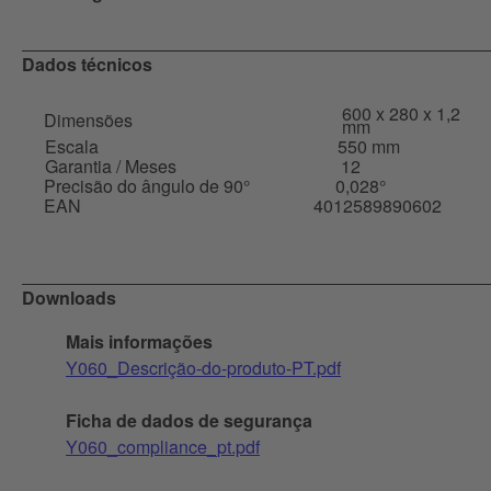
Dados técnicos
600 x 280 x 1,2
Dimensões
mm
Escala
550 mm
Garantia / Meses
12
Precisão do ângulo de 90°
0,028°
EAN
4012589890602
Downloads
Mais informações
Y060_Descrição-do-produto-PT.pdf
Ficha de dados de segurança
Y060_compliance_pt.pdf