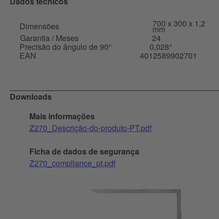
Dados técnicos
700 x 300 x 1,2
Dimensões
mm
Garantia / Meses
24
Precisão do ângulo de 90°
0,028°
EAN
4012589902701
Downloads
Mais informações
Z270_Descrição-do-produto-PT.pdf
Ficha de dados de segurança
Z270_compliance_pt.pdf