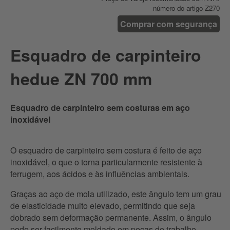
... 800 mm
número do artigo Z270
... 800 mm com Furos de perfuração
... 800 mm com escala mm tipo A e Furos de perfuração
Comprar com segurança
Esquadro de carpinteiro ZN 800 mm com escala em mm tipo A e
Furos de perfuração (com cabide de autosserviço)
Esquadro de carpinteiro
... 800 mm com escala mm tipo B e Furos de perfuração
... 800 mm com escala em mm tipo C
hedue ZN 700 mm
... 1000 mm
... 1000 mm com Furos de perfuração
... 1000 mm com escala mm tipo A e Furos de perfuração
Esquadro de carpinteiro sem costuras em aço
... 1000 mm com escala mm tipo B e Furos de perfuração
inoxidável
O esquadro de carpinteiro sem costura é feito de aço
inoxidável, o que o torna particularmente resistente à
ferrugem, aos ácidos e às influências ambientais.
Graças ao aço de mola utilizado, este ângulo tem um grau
de elasticidade muito elevado, permitindo que seja
dobrado sem deformação permanente. Assim, o ângulo
pode ser facilmente moldado em peças de trabalho,