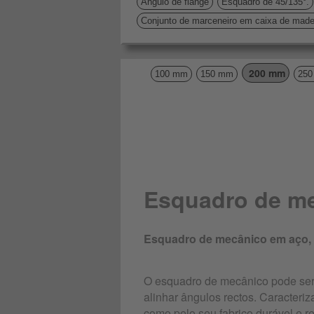
Ângulo de flange
Esquadro de 45/135°.
Conjunto de marceneiro em caixa de made
200 mm
100 mm
150 mm
25
Esquadro de m
Esquadro de mecânico em aço, co
O esquadro de mecânico pode ser u
alinhar ângulos rectos. Caracteri
como pelo seu fabrico durável e re