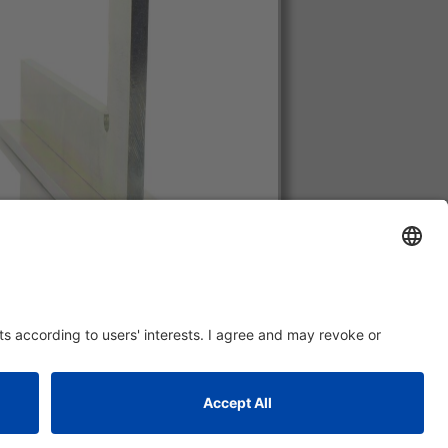
ugem protegida por galvanização
durável