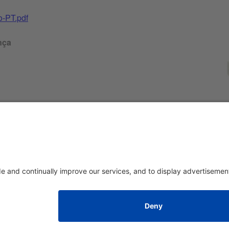
o-PT.pdf
nça
Ferr
Impresso
|
sobre nós
|
Política de privacidade