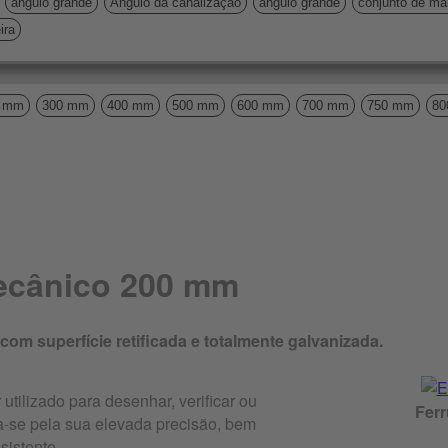
ângulo grande
Ângulo da canalização
ângulo grande
conjunto de ma
ira
0 mm
300 mm
400 mm
500 mm
600 mm
700 mm
750 mm
80
ecânico 200 mm
m superfície retificada e totalmente galvanizada.
tilizado para desenhar, verificar ou
Ferr
za-se pela sua elevada precisão, bem
sistente.