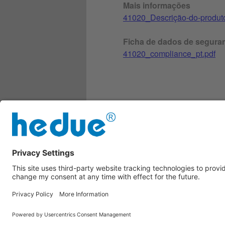
Mais informações
41020_Descrição-do-produt
Ficha de dados de segura
41020_compliance_pt.pdf