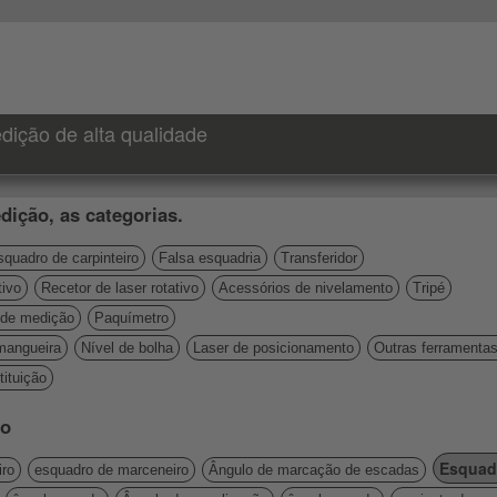
dição de alta qualidade
dição, as categorias.
quadro de carpinteiro
Falsa esquadria
Transferidor
tivo
Recetor de laser rotativo
Acessórios de nivelamento
Tripé
de medição
Paquímetro
mangueira
Nível de bolha
Laser de posicionamento
Outras ferramenta
ituição
lo
Esquad
iro
esquadro de marceneiro
Ângulo de marcação de escadas