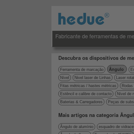
Fabricante de ferramentas de me
Descubra os dispositivos de me
Ângulo
Ferramenta de marcação
Es
Nível
Nivel laser de Linhas
Laser rota
Fitas métricas / hastes métricas
Rodas 
Estêncil e calibre de contacto
Nível de 
Baterias & Carregadores
Peças de subst
Mais artigos na categoria Ângu
Ângulo de alumínio
esquadro de vidrace