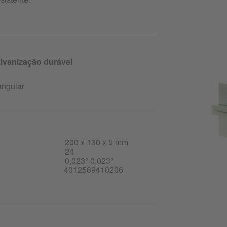
lvanização durável
angular
200 x 130 x 5 mm
24
0,023° 0,023°
4012589410206