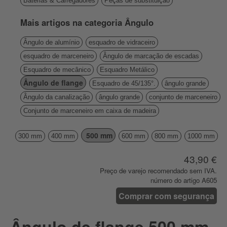
Baterias & Carregadores
Peças de substituição
Mais artigos na categoria Ângulo
Ângulo de alumínio
esquadro de vidraceiro
esquadro de marceneiro
Ângulo de marcação de escadas
Esquadro de mecânico
Esquadro Metálico
Ângulo de flange
Esquadro de 45/135°.
ângulo grande
Ângulo da canalização
ângulo grande
conjunto de marceneiro
Conjunto de marceneiro em caixa de madeira
500 mm
300 mm
400 mm
600 mm
800 mm
1000 mm
43,90 €
Preço de varejo recomendado sem IVA.
número do artigo A605
Comprar com segurança
Ângulo de flange 500 mm