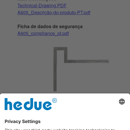
Technical-Drawing.PDF
A605_Descrição-do-produto-PT.pdf
Ficha de dados de segurança
A605_compliance_pt.pdf
Ferrugem protegida por galvanização
durável