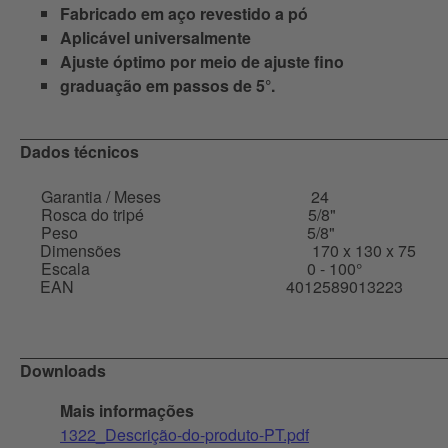
Fabricado em aço revestido a pó
Aplicável universalmente
Ajuste óptimo por meio de ajuste fino
graduação em passos de 5°.
Dados técnicos
Garantia / Meses
24
Rosca do tripé
5/8"
Peso
5/8"
Dimensões
170 x 130 x 75
Escala
0 - 100°
EAN
4012589013223
Downloads
Mais informações
1322_Descrição-do-produto-PT.pdf