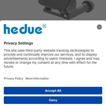
graduação em passos de 5°.
Ajuste óptimo por meio de ajuste fino
Impresso
|
sobre nós
|
Política de privacidade