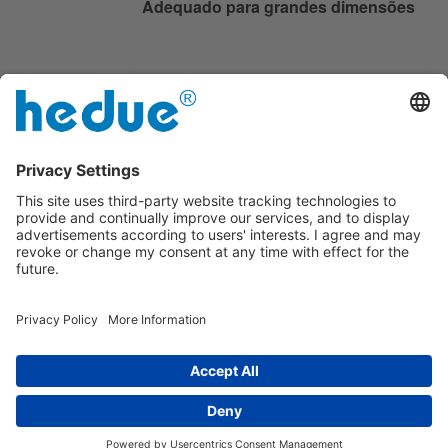
Adequado para grandes dimensões
As pernas podem ser fixadas por uma
grande alavanca de aperto
Impresso
|
sobre nós
|
Política de privacidade