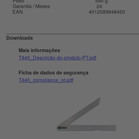
Peso
590 g
Garantia / Meses
24
EAN
4012589848450
Downloads
Mais informações
T845_Descrição-do-produto-PT.pdf
Ficha de dados de segurança
T845_compliance_pt.pdf