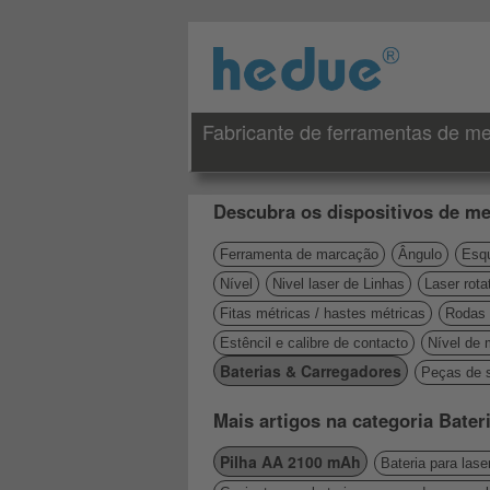
Fabricante de ferramentas de me
Descubra os dispositivos de me
Ferramenta de marcação
Ângulo
Esqu
Nível
Nivel laser de Linhas
Laser rota
Fitas métricas / hastes métricas
Rodas 
Estêncil e calibre de contacto
Nível de 
Baterias & Carregadores
Peças de s
Mais artigos na categoria Bate
Pilha AA 2100 mAh
Bateria para laser