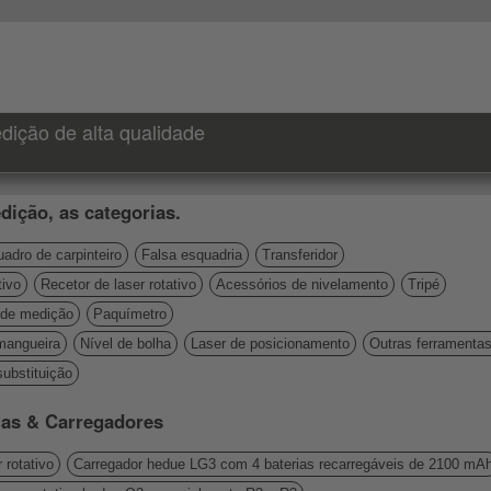
dição de alta qualidade
dição, as categorias.
adro de carpinteiro
Falsa esquadria
Transferidor
tivo
Recetor de laser rotativo
Acessórios de nivelamento
Tripé
de medição
Paquímetro
mangueira
Nível de bolha
Laser de posicionamento
Outras ferramenta
ubstituição
rias & Carregadores
 rotativo
Carregador hedue LG3 com 4 baterias recarregáveis de 2100 mA