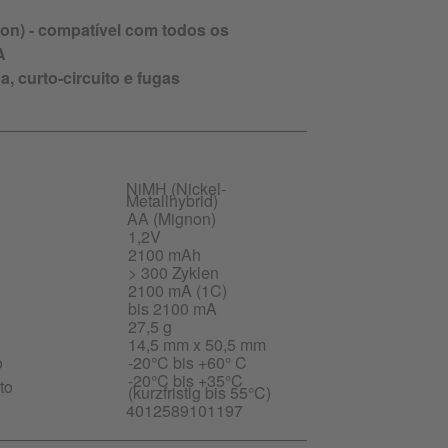
n) - compatível com todos os
A
, curto-circuito e fugas
NiMH (Nickel-
Metallhybrid)
AA (Mignon)
1,2V
2100 mAh
> 300 Zyklen
2100 mA (1C)
bis 2100 mA
27,5 g
14,5 mm x 50,5 mm
o
-20°C bis +60° C
-20°C bis +35°C
to
(kurzfristig bis 55°C)
4012589101197