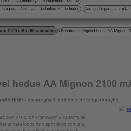
laser rotativo hedue Q2 e parcialmente R2 e R3
amento para o Nivel laser de Linhas M4 da hedue
Carregador para laser rotat
gnon 2100 mAh (50 unidades)
Bateria recarregável hedue AA Mignon 21
ável hedue AA Mignon 2100 m
 mAh NiMH - recarregável, potente e de longa duração
eis com 2100 mAh fornecem uma fonte de
iente para todos os dispositivos comuns,
spositivos de medição e acessórios de