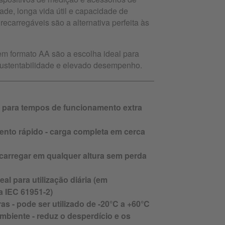
de, longa vida útil e capacidade de
recarregáveis são a alternativa perfeita às
em formato AA são a escolha ideal para
sustentabilidade e elevado desempenho.
 para tempos de funcionamento extra
ento rápido - carga completa em cerca
ecarregar em qualquer altura sem perda
eal para utilização diária (em
 IEC 61951-2)
s - pode ser utilizado de -20°C a +60°C
mbiente - reduz o desperdício e os