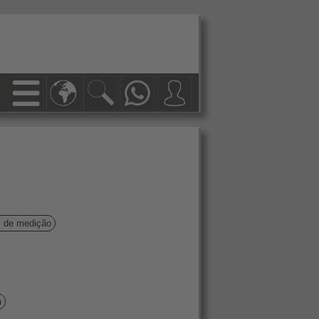
s de medição
h