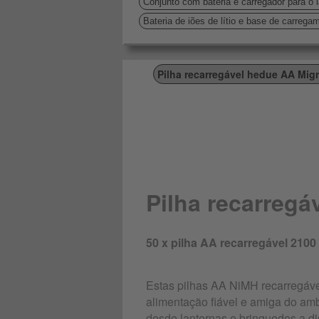
Conjunto com bateria e carregador para o 
Bateria de iões de lítio e base de carreg
Pilha recarregável hedue AA Mi
Pilha recarreg
50 x pilha AA recarregável 2100
Estas pilhas AA NiMH recarregáv
alimentação fiável e amiga do amb
desde lanternas e brinquedos a di