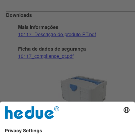
Downloads
Mais informações
10117_Descrição-do-produto-PT.pdf
Ficha de dados de segurança
10117_compliance_pt.pdf